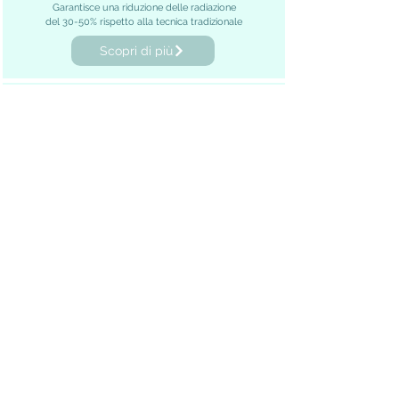
Garantisce una riduzione delle radiazione
del 30-50% rispetto alla tecnica tradizionale
Scopri di più
LAMPADA PER LO SBIANCAMENTO
DENTALE
Agisce sulle macchie profonde e sulle discromie
attivando un reagente e ripristinando il colore naturale dei
denti
Scopri di più
STERILIZZAZIONE
E' garantita massima sicurezza ai pazienti grazie alla
presenza di una lavastrumenti con disinfezione termica e 3
autoclavi di ultima generazione di classe B
Scopri di più