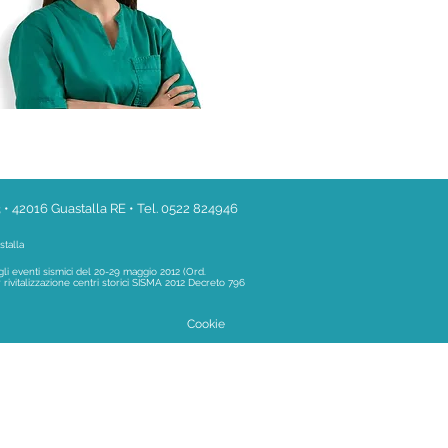
 • 42016 Guastalla RE • Tel. 0522 824946
stalla
agli eventi sismici del 20-29 maggio 2012 (Ord.
ivitalizzazione centri storici SISMA 2012 Decreto 796
Cookie