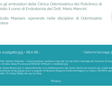
 gli ambulatori delle Clinica Odontoiatrica del Policlinico di
ato il corso di Endodonzia del Dott. Mario Mancini.
udio Maiolani, operando nelle discipline di Odontoiatria
otesi.
.IVA 01169280359 • REA RE-
• Galleria Gonzaga 3
o Dott. Sandro Maiolani
• Autorizzazione sanitaria n.253 del 10/09/2020 rilasciata da Comune di Gua
A (Ordine della Provincia di REGGIO EMILIA) n. 0000000333
 straordinario per il ripopolamento e la rivitalizzazione dei centri storici nei comuni più colpiti d
ntributo di 69.199,90 euro a seguito Ordinanza Regione Emilia Romagna n.2 2019 e SS.MM.II. per r
getto CR/2019/26921 del 19/11/2019
Privacy