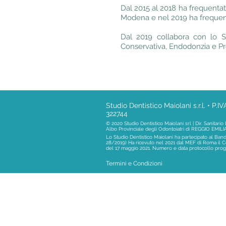
Dal 2015 al 2018 ha frequentato
Modena e nel 2019 ha frequent
Dal 2019 collabora con lo St
Conservativa, Endodonzia e Pr
Studio Dentistico Maiolani s.r.l. • P
322744
© 2020 Studio Dentistico Maiolani srl | Dir. Sanitari
Albo Provinciale degli Odontoiatri di REGGIO EMILI
Lo Studio Dentistico Maiolani ha partecipato al Bando
28/2019) Ha ricevuto nel 2021 dal MEF di Roma il Co
del 17 maggio 2021. Numero e data protocollo pro
Termini e Condizioni