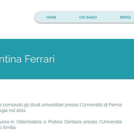
HOME
CHI SIAMO
SERVIZI
ntina Ferrari
a compiuto gli studi universitari presso l'Università di Parma
gia nel 2011.
rea in Odontoiatria e Protesi Dentaria presso l'Università
 Emilia.